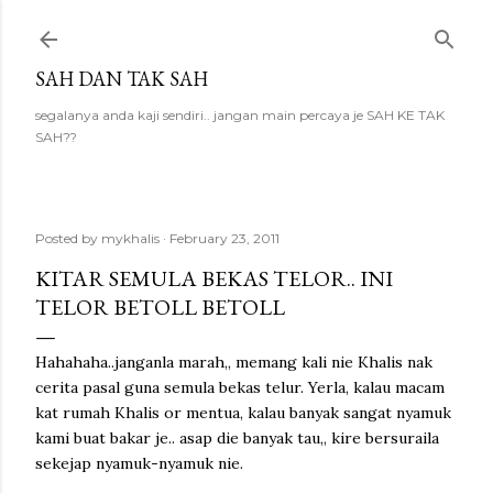
Skip to main content
SAH DAN TAK SAH
segalanya anda kaji sendiri.. jangan main percaya je SAH KE TAK
SAH??
Posted by
mykhalis
February 23, 2011
KITAR SEMULA BEKAS TELOR.. INI
TELOR BETOLL BETOLL
Hahahaha..janganla marah,, memang kali nie Khalis nak
cerita pasal guna semula bekas telur. Yerla, kalau macam
kat rumah Khalis or mentua, kalau banyak sangat nyamuk
kami buat bakar je.. asap die banyak tau,, kire bersuraila
sekejap nyamuk-nyamuk nie.