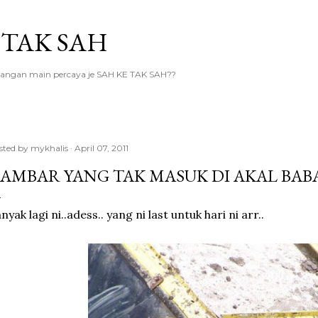
Skip to main content
 TAK SAH
.. jangan main percaya je SAH KE TAK SAH??
sted by
mykhalis
April 07, 2011
AMBAR YANG TAK MASUK DI AKAL BABA
nyak lagi ni..adess.. yang ni last untuk hari ni arr..