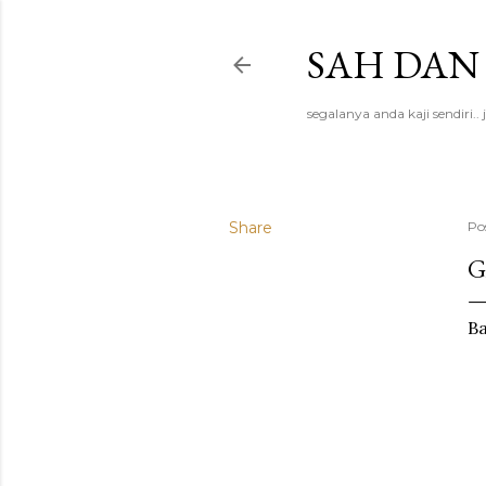
SAH DAN
segalanya anda kaji sendiri
Share
Po
G
Ba