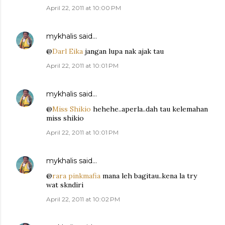
April 22, 2011 at 10:00 PM
mykhalis
said…
@
Darl Eika
jangan lupa nak ajak tau
April 22, 2011 at 10:01 PM
mykhalis
said…
@
Miss Shikio
hehehe..aperla..dah tau kelemahan
miss shikio
April 22, 2011 at 10:01 PM
mykhalis
said…
@
rara pinkmafia
mana leh bagitau..kena la try
wat skndiri
April 22, 2011 at 10:02 PM