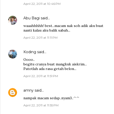
April 22, 2011 at 10:46 PM
Abu Bagi
said…
waaahhhhh! best...macam nak soh adik aku buat
nanti kalau aku balik sabah...
April 22, 2011 at 11:11 PM
Koding
said…
Oooo..
begitu cranya buat mangkuk aiskrim...
Patotlah ada rasa getah belon...
April 22, 2011 at 11:51 PM
amny
said…
nampak macam sedap..nyam3..^^
April 22, 2011 at 11:55 PM