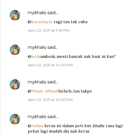
mykhalis
said…
@
kucarkacir
rugi tau tak cuba
April 22, 2011 at 9:59 PM
mykhalis
said…
@
ieyla
amboiii..mesti banyak nak buat ni kan?
April 22, 2011 at 10:00 PM
mykhalis
said…
@
Wanie Affandi
heheh..tau takpe
April 22, 2011 at 10:00 PM
mykhalis
said…
@
Aslina
keras isi dalam peti kut..khalis rasa lagi
pekat lagi mudah dia nak keras