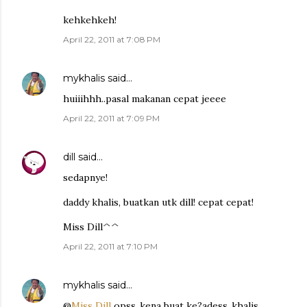
kehkehkeh!
April 22, 2011 at 7:08 PM
mykhalis
said…
huiiihhh..pasal makanan cepat jeeee
April 22, 2011 at 7:09 PM
dill
said…
sedapnye!
daddy khalis, buatkan utk dill! cepat cepat!
Miss Dill^^
April 22, 2011 at 7:10 PM
mykhalis
said…
@
Miss Dill
opss..kena buat ke?adess..khalis