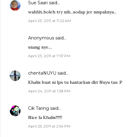
Sue Saari
said…
wahhh..boleh try nih...sodap jer nmpaknya...
April 23, 2011 at 11:22 AM
Anonymous said…
snang nye....
April 23, 2011 at 7:57 PM
chentaNUYU
said…
Khalis buat ni lps tu hantarkan dkt Nuyu tau :P
April 24, 2011 at 1:38 PM
Cik Taring
said…
Nice la Khalis!!!!!!!
April 25, 2011 at 2:54 PM