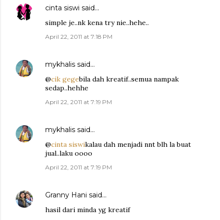
cinta siswi
said…
simple je..nk kena try nie..hehe..
April 22, 2011 at 7:18 PM
mykhalis
said…
@
cik gege
bila dah kreatif..semua nampak
sedap..hehhe
April 22, 2011 at 7:19 PM
mykhalis
said…
@
cinta siswi
kalau dah menjadi nnt blh la buat
jual..laku oooo
April 22, 2011 at 7:19 PM
Granny Hani
said…
hasil dari minda yg kreatif