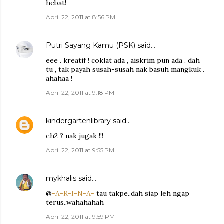
hebat!
April 22, 2011 at 8:56 PM
Putri Sayang Kamu (PSK)
said…
eee . kreatif ! coklat ada , aiskrim pun ada . dah
tu , tak payah susah-susah nak basuh mangkuk .
ahahaa !
April 22, 2011 at 9:18 PM
kindergartenlibrary
said…
eh2 ? nak jugak !!!
April 22, 2011 at 9:55 PM
mykhalis
said…
@
-A-R-I-N-A-
tau takpe..dah siap leh ngap
terus..wahahahah
April 22, 2011 at 9:59 PM