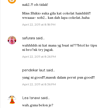
nak2..!!! oh tidak!
Miss Shikio suka gila kat cokelat haishhh!!!
wwaaaa~ sob2... kan dah lapa cokelat..haha
April 22, 2011 at 8:18 PM
safurara
said…
wahhhhh ni kat mana yg buat ni???btol ke tipu
ni bro?nk try jugak.
April 22, 2011 at 8:26 PM
pendekar laut
said…
yang ni good!!!,masuk dalam perut pun good!!!
April 22, 2011 at 8:36 PM
Lea Isnawi
said…
wah..guna belon je?