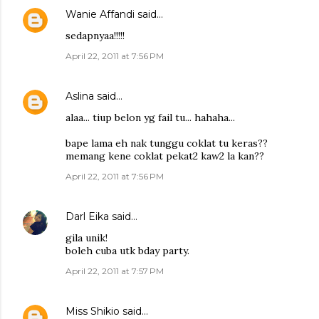
Wanie Affandi
said…
sedapnyaa!!!!!
April 22, 2011 at 7:56 PM
Aslina
said…
alaa... tiup belon yg fail tu... hahaha...
bape lama eh nak tunggu coklat tu keras??
memang kene coklat pekat2 kaw2 la kan??
April 22, 2011 at 7:56 PM
Darl Eika
said…
gila unik!
boleh cuba utk bday party.
April 22, 2011 at 7:57 PM
Miss Shikio
said…