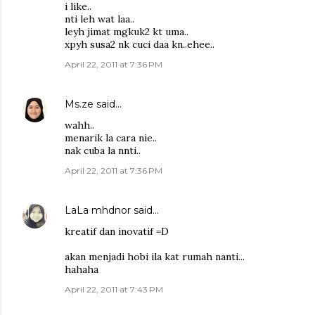
i like..
nti leh wat laa..
leyh jimat mgkuk2 kt uma..
xpyh susa2 nk cuci daa kn..ehee..
April 22, 2011 at 7:36 PM
Ms.ze
said…
wahh..
menarik la cara nie..
nak cuba la nnti..
April 22, 2011 at 7:36 PM
LaLa mhdnor
said…
kreatif dan inovatif =D
akan menjadi hobi ila kat rumah nanti...
hahaha
April 22, 2011 at 7:43 PM