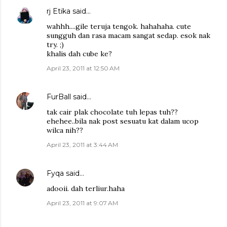
rj Etika
said…
wahhh....gile teruja tengok. hahahaha. cute
sungguh dan rasa macam sangat sedap. esok nak
try. ;)
khalis dah cube ke?
April 23, 2011 at 12:50 AM
FurBall
said…
tak cair plak chocolate tuh lepas tuh??
ehehee..bila nak post sesuatu kat dalam ucop
wilca nih??
April 23, 2011 at 3:44 AM
Fyqa
said…
adooii. dah terliur.haha
April 23, 2011 at 9:07 AM