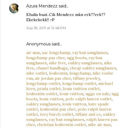
Azura Mendezz
said…
Khalis buat..Cik Mendezz mkn erk??erk??
Ekekekekk!! =P
July 18, 2011 at 12:48 PM
Anonymous said…
air max
,
sac longchamp
,
ray ban sunglasses
,
longchamp pas cher
,
ugg boots
,
ray ban
sunglasses
,
nike free
,
oakley sunglasses
,
nike
free
,
chanel handbags
,
cheap oakley sunglasses
,
nike outlet
,
louboutin
,
longchamp
,
nike roshe
run
,
air jordan pas cher
,
tiffany jewelry
,
longchamp outlet
,
longchamp outlet
,
michael
kors
,
prada outlet
,
louis vuitton outlet
,
louboutin outlet
,
louis vuitton
,
uggs on sale
,
ugg
boots
,
louis vuitton
,
polo ralph lauren outlet
,
oakley sunglasses
,
louis vuitton
,
kate spade
outlet
,
louboutin pas cher
,
polo ralph lauren
outlet
,
tory burch outlet
,
tiffany and co
,
oakley
sunglasses
,
ray ban sunglasses
,
ralph lauren pas
cher
,
christian louboutin outlet
,
nike air max
,