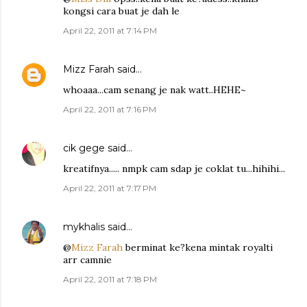
kongsi cara buat je dah le
April 22, 2011 at 7:14 PM
Mizz Farah
said…
whoaaa...cam senang je nak watt..HEHE~
April 22, 2011 at 7:16 PM
cik gege
said…
kreatifnya..... nmpk cam sdap je coklat tu...hihihi...
April 22, 2011 at 7:17 PM
mykhalis
said…
@
Mizz Farah
berminat ke?kena mintak royalti
arr camnie
April 22, 2011 at 7:18 PM