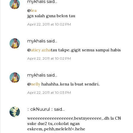
mykhalis
said…
@
lea
jgn salah guna belon tau
April 22, 2011 at 10:02 PM
mykhalis
said…
@
atiey azha
tau takpe..gigit semua sampai habis
April 22, 2011 at 10:02 PM
mykhalis
said…
@
nelly
hahahha..kena la buat sendiri..
April 22, 2011 at 10:03 PM
:: cikNuurul ::
said…
weeeeeeeeeeeeeeeeee,bestnyeeeeee,..dh la CN
suke due2 tu,.cokolat ngan
eskrem,.pehh,meleleh!<.hehe