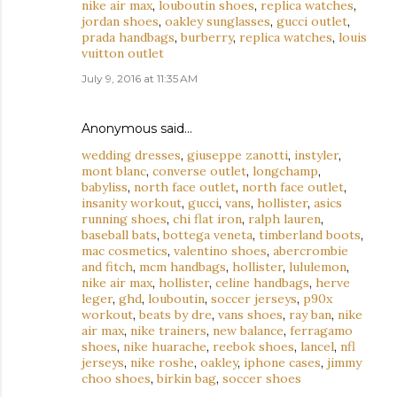
nike air max
,
louboutin shoes
,
replica watches
,
jordan shoes
,
oakley sunglasses
,
gucci outlet
,
prada handbags
,
burberry
,
replica watches
,
louis
vuitton outlet
July 9, 2016 at 11:35 AM
Anonymous said…
wedding dresses
,
giuseppe zanotti
,
instyler
,
mont blanc
,
converse outlet
,
longchamp
,
babyliss
,
north face outlet
,
north face outlet
,
insanity workout
,
gucci
,
vans
,
hollister
,
asics
running shoes
,
chi flat iron
,
ralph lauren
,
baseball bats
,
bottega veneta
,
timberland boots
,
mac cosmetics
,
valentino shoes
,
abercrombie
and fitch
,
mcm handbags
,
hollister
,
lululemon
,
nike air max
,
hollister
,
celine handbags
,
herve
leger
,
ghd
,
louboutin
,
soccer jerseys
,
p90x
workout
,
beats by dre
,
vans shoes
,
ray ban
,
nike
air max
,
nike trainers
,
new balance
,
ferragamo
shoes
,
nike huarache
,
reebok shoes
,
lancel
,
nfl
jerseys
,
nike roshe
,
oakley
,
iphone cases
,
jimmy
choo shoes
,
birkin bag
,
soccer shoes