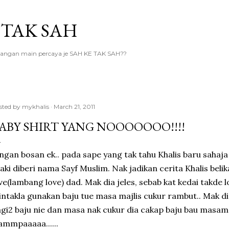
Skip to main content
 TAK SAH
.. jangan main percaya je SAH KE TAK SAH??
sted by
mykhalis
March 21, 2011
ABY SHIRT YANG NOOOOOOO!!!!
ngan bosan ek.. pada sape yang tak tahu Khalis baru sahaj
laki diberi nama Sayf Muslim. Nak jadikan cerita Khalis belik
ve(lambang love) dad. Mak dia jeles, sebab kat kedai takde 
ntakla gunakan baju tue masa majlis cukur rambut.. Mak die
gi2 baju nie dan masa nak cukur dia cakap baju bau masam, 
mmpaaaaa......