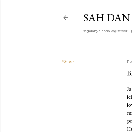
SAH DAN
segalanya anda kaji sendiri
Share
Po
B
Ja
le
lo
mi
pa
Ha