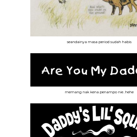
seandainya masa period sudah habis
memang nak kena penampo nie..hehe