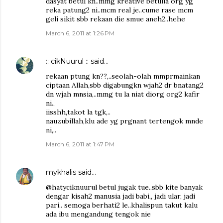
dasyat betul kn..mmg kreative betulla org yg
reka patung2 ni..mcm real je..cume rase mcm
geli sikit sbb rekaan die smue aneh2..hehe
March 6, 2011 at 1:26 PM
:: cikNuurul ::
said…
rekaan ptung kn??,..seolah-olah mmprmainkan
ciptaan Allah,sbb digabungkn wjah2 dr bnatang2
dn wjah mnsia,..mmg tu la niat diorg org2 kafir
ni.,
iisshh,takot la tgk,..
nauzubillah,klu ade yg prgnant tertengok mnde
ni,..
March 6, 2011 at 1:47 PM
mykhalis
said…
@hatyciknuurul betul jugak tue..sbb kite banyak
dengar kisah2 manusia jadi babi,, jadi ular, jadi
pari.. semoga berhati2 le..khalispun takut kalu
ada ibu mengandung tengok nie