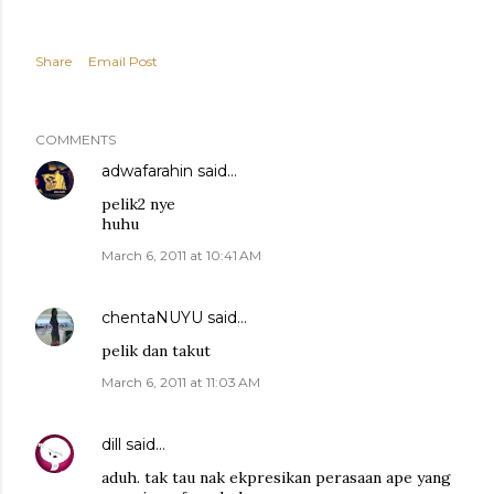
Share
Email Post
COMMENTS
adwafarahin
said…
pelik2 nye
huhu
March 6, 2011 at 10:41 AM
chentaNUYU
said…
pelik dan takut
March 6, 2011 at 11:03 AM
dill
said…
aduh. tak tau nak ekpresikan perasaan ape yang