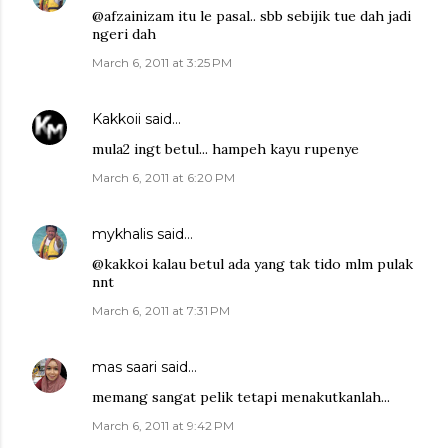
@afzainizam itu le pasal.. sbb sebijik tue dah jadi
ngeri dah
March 6, 2011 at 3:25 PM
Kakkoii
said…
mula2 ingt betul... hampeh kayu rupenye
March 6, 2011 at 6:20 PM
mykhalis
said…
@kakkoi kalau betul ada yang tak tido mlm pulak
nnt
March 6, 2011 at 7:31 PM
mas saari
said…
memang sangat pelik tetapi menakutkanlah...
March 6, 2011 at 9:42 PM