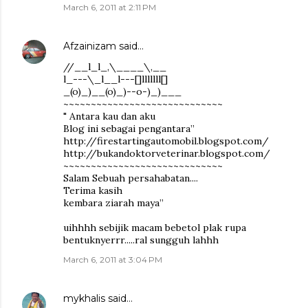
March 6, 2011 at 2:11 PM
Afzainizam
said…
//__l_l_,\____\,__
l_---\_l__l---[]lllllll[]
_(o)_)__(o)_)--o-)_)___
~~~~~~~~~~~~~~~~~~~~~~~~~~~~~
" Antara kau dan aku
Blog ini sebagai pengantara”
http://firestartingautomobil.blogspot.com/
http://bukandoktorveterinar.blogspot.com/
~~~~~~~~~~~~~~~~~~~~~~~~~~~~~
Salam Sebuah persahabatan....
Terima kasih
kembara ziarah maya”
uihhhh sebijik macam bebetol plak rupa
bentuknyerrr.....ral sungguh lahhh
March 6, 2011 at 3:04 PM
mykhalis
said…