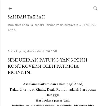
Skip to main content
SAH DAN TAK SAH
segalanya anda kaji sendiri.. jangan main percaya je SAH KE TAK
SAH??
Posted by
mykhalis
March 06, 2011
SENI UKIRAN PATUNG YANG PENH
KONTROVERSI OLEH PATRICIA
PICINNINI
Assalamualaikum dan salam pagi Ahad,
Kalau di tempat Khalis, Kuala Rompin adalah hari pasar
minggu,
Hari selasa pasar tani,
hehehe,, sajeje nak bagitau.. Maklumle,, biasanya kite