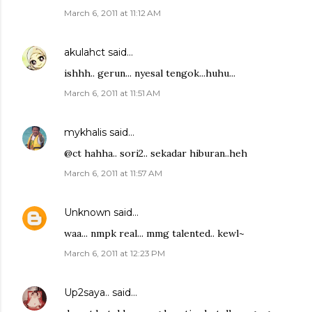
March 6, 2011 at 11:12 AM
akulahct
said…
ishhh.. gerun... nyesal tengok...huhu...
March 6, 2011 at 11:51 AM
mykhalis
said…
@ct hahha.. sori2.. sekadar hiburan..heh
March 6, 2011 at 11:57 AM
Unknown
said…
waa... nmpk real... mmg talented.. kewl~
March 6, 2011 at 12:23 PM
Up2saya..
said…