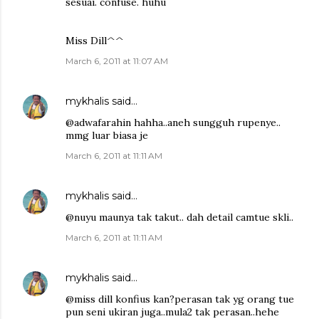
sesuai. confuse. huhu
Miss Dill^^
March 6, 2011 at 11:07 AM
mykhalis
said…
@adwafarahin hahha..aneh sungguh rupenye..
mmg luar biasa je
March 6, 2011 at 11:11 AM
mykhalis
said…
@nuyu maunya tak takut.. dah detail camtue skli..
March 6, 2011 at 11:11 AM
mykhalis
said…
@miss dill konfius kan?perasan tak yg orang tue
pun seni ukiran juga..mula2 tak perasan..hehe