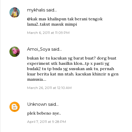
mykhalis
said…
@kak mas khalispun tak berani tengok
lama2..takut masuk mimpi
March 6, 2011 at 11:09 PM
Amoi_Soya
said…
bukan ke tu kacukan yg barat buat? dorg buat
experiment utk hasilkn klon...tp x pasti yg
budak2 tu tp bnda yg susukan ank tu, pernah
kuar berita kat mn ntah. kacukan khinzir n gen
manusia....
March 26, 2011 at 12:10 AM
Unknown
said…
plek bebeno nye..
April 7, 2011 at 9:28 PM